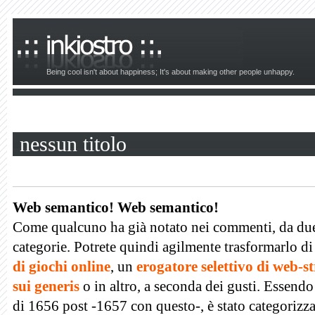
Being cool isn't about happiness; It's about making other people unhappy.
nessun titolo
Web semantico! Web semantico!
Come qualcuno ha già notato nei commenti, da due 
categorie. Potrete quindi agilmente trasformarlo di
di giochi online
, un
erogatore selettivo di web-s
sui generis
o in altro, a seconda dei gusti. Essendo 
di 1656 post -1657 con questo-, è stato categorizza