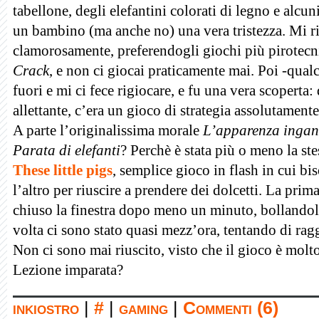
tabellone, degli elefantini colorati di legno e alcun
un bambino (ma anche no) una vera tristezza. Mi r
clamorosamente, preferendogli giochi più pirotec
Crack
, e non ci giocai praticamente mai. Poi -qua
fuori e mi ci fece rigiocare, e fu una vera scoperta
allettante, c’era un gioco di strategia assolutament
A parte l’originalissima morale
L’apparenza inga
Parata di elefanti
? Perchè è stata più o meno la st
These little pigs
, semplice gioco in flash in cui b
l’altro per riuscire a prendere dei dolcetti. La prim
chiuso la finestra dopo meno un minuto, bollando
volta ci sono stato quasi mezz’ora, tentando di ragg
Non ci sono mai riuscito, visto che il gioco è molto
Lezione imparata?
inkiostro
|
#
|
gaming
|
Commenti (6)