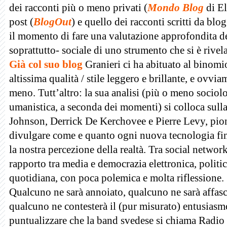
dei racconti più o meno privati (
Mondo Blog
di El
post (
BlogOut
) e quello dei racconti scritti da blog
il momento di fare una valutazione approfondita de
soprattutto- sociale di uno strumento che si è rivel
Già col suo blog
Granieri ci ha abituato al binomio
altissima qualità / stile leggero e brillante, e ovvi
meno. Tutt’altro: la sua analisi (più o meno sociol
umanistica, a seconda dei momenti) si colloca sull
Johnson, Derrick De Kerchovee e Pierre Levy, pioni
divulgare come e quanto ogni nuova tecnologia fini
la nostra percezione della realtà. Tra social netwo
rapporto tra media e democrazia elettronica, politic
quotidiana, con poca polemica e molta riflessione.
Qualcuno ne sarà annoiato, qualcuno ne sarà affasc
qualcuno ne contesterà il (pur misurato) entusiasmo
puntualizzare che la band svedese si chiama Radio