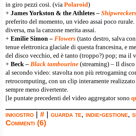
in giro pezzi così. (via
Polaroid
)
+
James Yorkston & the Athletes –
Shipwrecker
preferito del momento, un video assai poco rurale.
diversa, ma la canzone merita assai.
+
Emilie Simon –
Flowers
(tasto destro, salva c
tenue elettronica glaciale di questa francesina, e 
del disco vecchio, ed è tanto (troppo?) pop; ma il v
+
Beck –
Black tambourine
(streaming) –
Il disc
al secondo video: stavolta non più retrogaming c
retrocomputing, con un clip interamente realizzato 
sempre meno divertente.
[le puntate precedenti del video aggregator sono
q
inkiostro
|
#
|
guarda te
,
indie-gestione
,
s
Commenti (6)