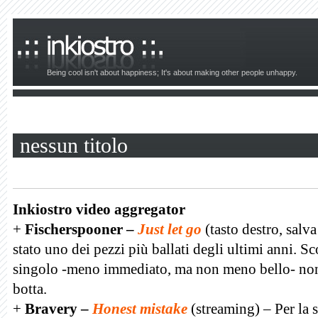
Being cool isn't about happiness; It's about making other people unhappy.
nessun titolo
Inkiostro video aggregator
+
Fischerspooner –
Just let go
(tasto destro, salv
stato uno dei pezzi più ballati degli ultimi anni.
singolo -meno immediato, ma non meno bello- non 
botta.
+
Bravery –
Honest mistake
(streaming) –
Per la 