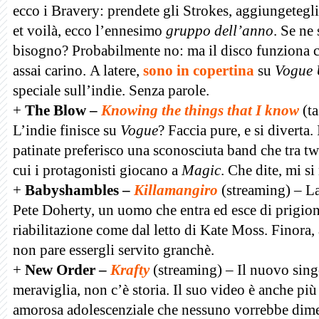
ecco i Bravery: prendete gli Strokes, aggiungetegl
et voilà, ecco l’ennesimo
gruppo dell’anno
. Se ne 
bisogno? Probabilmente no: ma il disco funziona ch
assai carino. A latere,
sono in copertina
su
Vogue
speciale sull’indie. Senza parole.
+
The Blow –
Knowing the things that I know
(ta
L’indie finisce su
Vogue
? Faccia pure, e si diverta. 
patinate preferisco una sconosciuta band che tra tw
cui i protagonisti giocano a
Magic
. Che dite, mi si
+
Babyshambles –
Killamangiro
(streaming) –
La
Pete Doherty, un uomo che entra ed esce di prigione
riabilitazione come dal letto di Kate Moss. Finora, 
non pare essergli servito granchè.
+
New Order –
Krafty
(streaming) – Il nuovo sin
meraviglia, non c’è storia. Il suo video è anche più
amorosa adolescenziale che nessuno vorrebbe dime