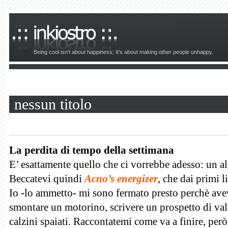
Being cool isn't about happiness; It's about making other people unhappy.
nessun titolo
La perdita di tempo della settimana
E’ esattamente quello che ci vorrebbe adesso: un a
Beccatevi quindi
Acno’s energizer
, che dai primi l
Io -lo ammetto- mi sono fermato presto perchè avev
smontare un motorino, scrivere un prospetto di val
calzini spaiati. Raccontatemi come va a finire, però