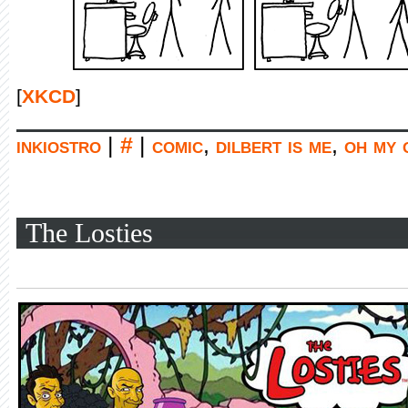
[
XKCD
]
inkiostro
|
#
|
comic
,
dilbert is me
,
oh my 
The Losties