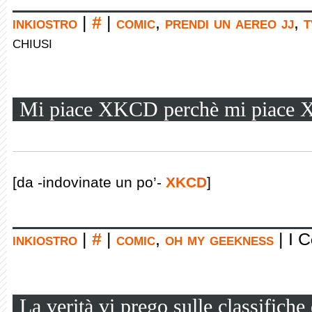
inkiostro
|
#
|
comic
,
prendi un aereo jj
,
t
chiusi
Mi piace XKCD perchè mi piace
[da -indovinate un po’-
XKCD
]
inkiostro
|
#
|
comic
,
oh my geekness
|
I C
La verità vi prego sulle classifiche