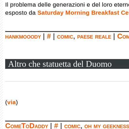
Il problema delle generazioni e del loro eter
esposto da
Saturday Morning Breakfast Ce
hankmooody
|
#
|
comic
,
paese reale
|
Com
Altro che statuetta del Duomo
(
via
)
ComeToDaddy
|
#
|
comic
,
oh my geeknes