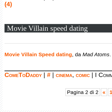
(4)
Movie Villain speed dating
Movie Villain Speed dating
, da
Mad Atoms
.
ComeToDaddy
|
#
|
cinema
,
comic
|
I Comm
Pagina 2 di 2
«