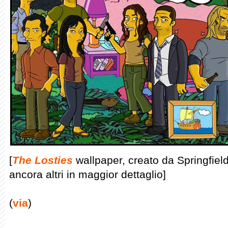
[
The Losties
wallpaper, creato da Springfie
ancora altri in maggior dettaglio]
(
via
)