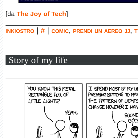
[da
The Joy of Tech
]
inkiostro
|
#
|
comic
,
prendi un aereo jj
,
t
Story of my life